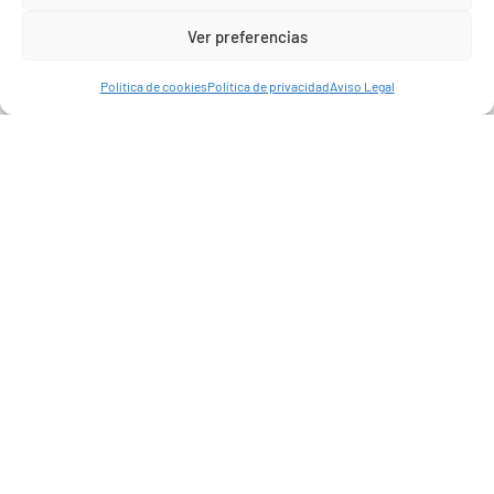
Solicita información
Ver preferencias
Política de cookies
Política de privacidad
Aviso Legal
Se ha recibido un incentivo de la Agencia de Innovación y
Desarrollo de Andalucía IDEA, de la Junta de Andalucía, por un
importe de 13.928,50 €, cofinanciado en un 80% por la Unión
Europea a través del Fondo Europeo de Desarrollo Regional, FEDER