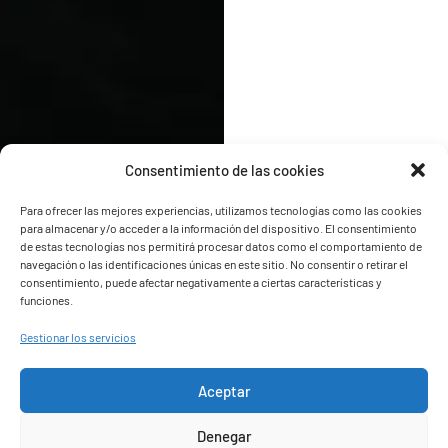
Consentimiento de las cookies
Para ofrecer las mejores experiencias, utilizamos tecnologías como las cookies
para almacenar y/o acceder a la información del dispositivo. El consentimiento
de estas tecnologías nos permitirá procesar datos como el comportamiento de
navegación o las identificaciones únicas en este sitio. No consentir o retirar el
consentimiento, puede afectar negativamente a ciertas características y
funciones.
Gestionar los servicios
Más de 30 años de experiencia en todo tipo de servicio de
catering… Catering para Bodas, Catering para empresas, Catering
Aceptar
para particulares y Catering a domicilio.
Denegar