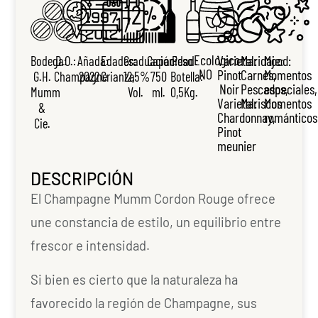
Ecológico:
Varietal:
Maridaje:
Mood:
Bodega:
D.O.:
Añada:
Edades:
Graduación:
Capacidad:
Peso
NO
Pinot
Carnes,
Momentos
G.H.
Champagne
2022
Crianza
12,5%
750
Botella:
Noir
Pescados,
especiales,
Mumm
Vol.
ml.
0,5Kg.
Varietal:
Mariscos
Momentos
&
Chardonnay,
románticos
Cie.
Pinot
meunier
DESCRIPCIÓN
El Champagne Mumm Cordon Rouge ofrece
une constancia de estilo, un equilibrio entre
frescor e intensidad.
Si bien es cierto que la naturaleza ha
favorecido la región de Champagne, sus