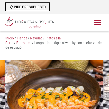
PIDE PRESUPUESTO
Inicio
/
Tienda
/
Navidad
/
Platos a la
Carta
/
Entrantes
/ Langostinos tigre al whisky con aceite verde
de estragón